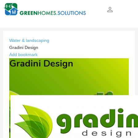
person_outline
Water & landscaping
Gradini Design
Add bookmark
Gradini Design