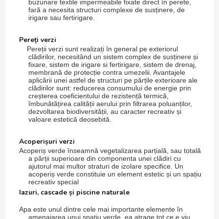
buzunare textile impermeabile fixate direct în perete,
fară a necesita structuri complexe de susținere, de
irigare sau fertirigare.
Pereți verzi
Pereții verzi sunt realizați în general pe exteriorul
clădirilor, necesitând un sistem complex de susținere și
fixare, sistem de irigare si fertirigare, sistem de drenaj,
membrană de protecție contra umezelii. Avantajele
aplicării unei astfel de structuri pe părțile exterioare ale
clădirilor sunt: reducerea consumului de energie prin
creșterea coeficientului de rezistență termică,
îmbunătățirea calității aerului prin filtrarea poluanților,
dezvoltarea biodiversității, au caracter recreativ și
valoare estetică deosebită.
Acoperișuri verzi
Acoperiș verde înseamnă vegetalizarea parțială, sau totală
a părții superioare din componenta unei clădiri cu
ajutorul mai multor straturi de izolare specifice. Un
acoperiș verde constituie un element estetic și un spațiu
recreativ special
Iazuri, cascade și piscine naturale
Apa este unul dintre cele mai importante elemente în
amenajarea unui spatiu verde, ea atrage tot ce e viu,