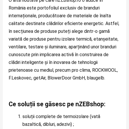
O altă noutate pe care nZEBshop.ro o aduce în 
România este portofoliul exclusiv de branduri 
internaționale, producătoare de materiale de înalta 
calitate destinate clădirilor eficiente energetic. Astfel, 
în secțiunea de produse puteți alege dintr-o gamă 
variată de produse pentru izolare termică, etanșeitate, 
ventilare, testare și iluminare, aparținând unor branduri 
cunoscute prin implicarea activă în construirea de 
clădiri inteligente și în inovarea de tehnologii 
prietenoase cu mediul, precum pro clima, ROCKWOOL, 
F.Leskovec, getAir, BlowerDoor GmbH, blaugelb.
Ce soluții se găsesc pe nZEBshop:
soluții complete de termoizolare (vată 
bazaltică, dibluri, adezivi) ;