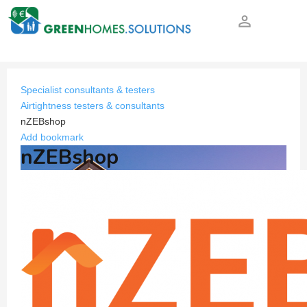
person_outline
Specialist consultants & testers
Airtightness testers & consultants
nZEBshop
Add bookmark
nZEBshop